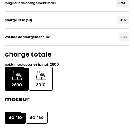
longueur de chargement maxi
3750
charge utile (cu)
1017
volume de chargement (m³)
5,8
charge totale
poids maxi autorisé (pma)
:
2800
2800
3010
moteur
dCi 110
dCi 130
motorisation
voir les caractéristi