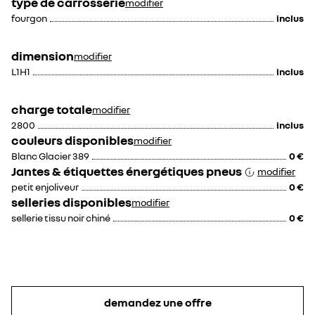
type de carrosserie
modifier
fourgon
inclus
dimension
modifier
230 €
50 €
L1H1
inclus
300 €
100 €
charge totale
modifier
porte latérale droite
porte latérale droite
2800
inclus
coulissante avec vitre
coulissante avec vitre
couleurs disponibles
modifier
fixe
ouvrante
troisième clé de
avertisseur d'angle
Blanc Glacier 389
0 €
contact
mort
Jantes & étiquettes énergétiques pneus
modifier
petit enjoliveur
0 €
selleries disponibles
modifier
sellerie tissu noir chiné
0 €
50 €
230 €
20 €
85 €
panneau latérale
carte d'entrée mains-
demandez une offre
droite tôlée
libres