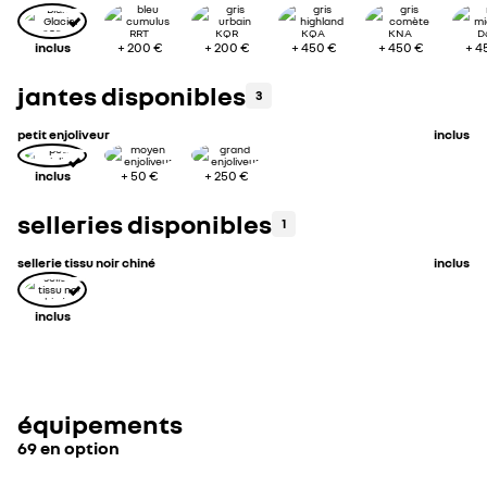
inclus
+
200 €
+
200 €
+
450 €
+
450 €
+
4
jantes disponibles
3
petit enjoliveur
inclus
inclus
+
50 €
+
250 €
selleries disponibles
1
sellerie tissu noir chiné
inclus
inclus
équipements
69 en option