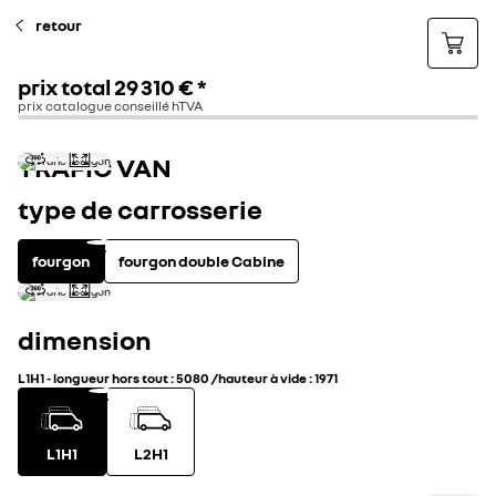
retour
prix total
29 310 €
*
prix catalogue conseillé hTVA
TRAFIC VAN
type de carrosserie
fourgon
fourgon double Cabine
dimension
L1H1
-
longueur hors tout
:
5080
/
hauteur à vide
:
1971
L1H1
L2H1