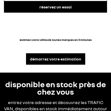
verrou de blocage
aide au parking
réservez un essai
porte arrière ouverte
avant, arrière et
latérale (alerte
visuelle et sonore)
0 €
220 €
estimez votre véhicule toutes marques en 3 minutes
25 €
450 €
roue de secours en
hayon vitré
démarrez votre estimation
acier
caméra de recul
disponible en stock près de
chez vous
200 €
85 €
entrez votre adresse et découvrez les TRAFIC
VAN, disponibles en stock immédiatement autour