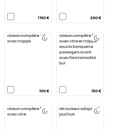
1 150 €
200 €
cloison complète tôlée
cloison complète fixe
avec trappe
avec vitre et trappe
sous la banquette
passagers avant
avec fonctionnalité
bur
100 €
150 €
cloison complète fixe
rétroviseur adaptatif
avec vitre
jour/nuit