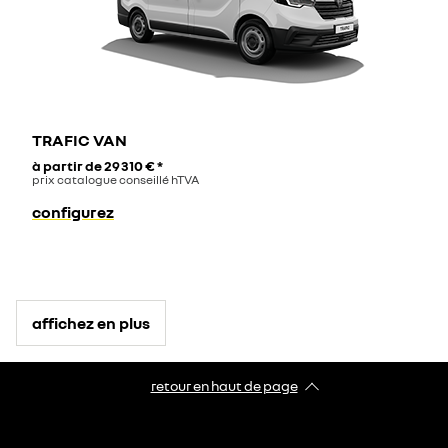
TRAFIC VAN
à partir de
29 310 €
*
prix catalogue conseillé hTVA
configurez
affichez en plus
retour en haut de page​